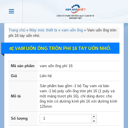
Trang chủ
»
Máy móc thiết bị
»
vam uốn ống
»
Vam uốn ống tròn
phi 16 tay uốn nhỏ.
VAM UỐN ỐNG TRÒN PHI 16 TAY UỐN NHỎ.
Mã sản phẩm
vam uốn ống phí 16
Giá
Liên hệ
Sản phẩm bao gồm:-1 bộ Tay vam và bàn
vam.-1 bộ puly uốn ống tròn phi 16 (1 puly và
Mô tả
một máng trượt phi 16), chỉ dùng được cho
ống tròn có đường kính phi 16 với đường kính
125mm
Số lượng