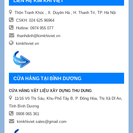
LIÊN HỆ KIM KHÍ VIỆT
Thôn Tranh Khúc , X. Duyên Hà , H. Thanh Trì, TP. Hà Nội
CSKH:
024 625 96964
Hotline:
0974 955 077
thanhdinh@kimkhiviet.vn
kimkhiviet.vn
CỬA HÀNG TẠI BÌNH DƯƠNG
CỬA HÀNG VẬT LIỆU XÂY DỰNG THU DUNG
11/16 Võ Thị Sáu, Khu Phố Tây B, P. Đông Hòa, Thị Xã Dĩ An,
Tỉnh Bình Dương
0908 065 361
kimkhiviet.sales@gmail.com