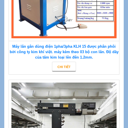
Máy lăn gân dùng điện 1pha/3pha KLH 15 được phân phôi
bởi công ty kim khí việt. máy kèm theo 03 bộ con lăn. Độ dầy
của tấm kim loại lên đên 1.2mm.
CHI TIẾT