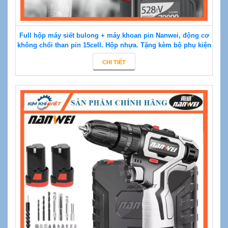
Full hộp máy siết bulong + máy khoan pin Nanwei, động cơ
không chổi than pin 15cell. Hộp nhựa. Tặng kèm bộ phụ kiện
CHI TIẾT