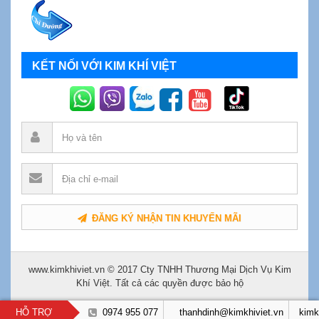
KẾT NỐI VỚI KIM KHÍ VIỆT
ĐĂNG KÝ NHẬN TIN KHUYẾN MÃI
www.kimkhiviet.vn © 2017 Cty TNHH Thương Mại Dịch Vụ Kim
Khí Việt. Tất cả các quyền được bảo hộ
HỖ TRỢ
0974 955 077
thanhdinh@kimkhiviet.vn
kimk