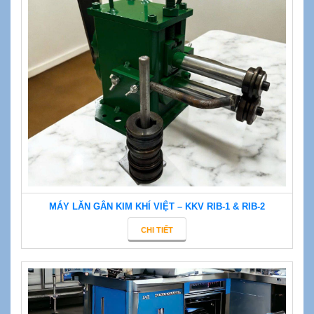
MÁY LĂN GÂN KIM KHÍ VIỆT – KKV RIB-1 & RIB-2
CHI TIẾT