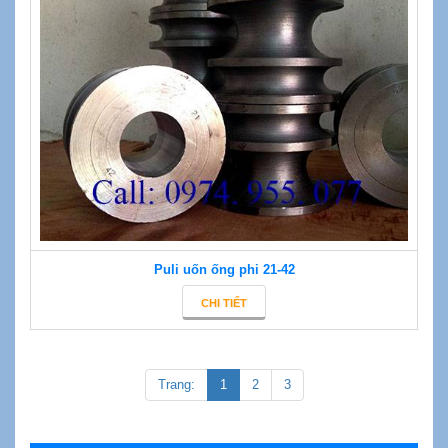
Puli uốn ống phi 21-42
CHI TIẾT
Trang:
1
2
3