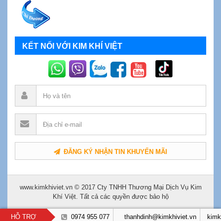
KẾT NỐI VỚI KIM KHÍ VIỆT
ĐĂNG KÝ NHẬN TIN KHUYẾN MÃI
www.kimkhiviet.vn © 2017 Cty TNHH Thương Mại Dịch Vụ Kim
Khí Việt. Tất cả các quyền được bảo hộ
HỖ TRỢ
0974 955 077
thanhdinh@kimkhiviet.vn
kimk