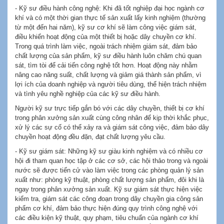
- Kỹ sư điều hành công nghệ: Khi đã tốt nghiệp đại học ngành cơ
khí và có một thời gian thực tế sản xuất lấy kinh nghiệm (thường
từ một đến hai năm), kỹ sư cơ khí sẽ làm công việc giám sát,
điều khiển hoạt động của một thiết bị hoặc dây chuyền cơ khí.
Trong quá trình làm việc, ngoài trách nhiệm giám sát, đảm bảo
chất lượng của sản phẩm, kỹ sư điều hành luôn chăm chú quan
sát, tìm tòi để cải tiến công nghệ tốt hơn. Hoạt động này nhằm
nâng cao năng suất, chất lượng và giảm giá thành sản phẩm, vì
lợi ích của doanh nghiệp và người tiêu dùng, thể hiện trách nhiệm
và tình yêu nghề nghiệp của các kỹ sư điều hành.
Người kỹ sư trực tiếp gắn bó với các dây chuyền, thiết bị cơ khí
trong phân xưởng sản xuất cùng công nhân để kịp thời khắc phục,
xử lý các sự cố có thể xảy ra và giám sát công việc, đảm bảo dây
chuyền hoạt động đều đặn, đạt chất lượng yêu cầu.
- Kỹ sư giám sát: Những kỹ sư giàu kinh nghiệm và có nhiều cơ
hội đi tham quan học tập ở các cơ sở, các hội thảo trong và ngoài
nước sẽ được tiến cử vào làm việc trong các phòng quản lý sản
xuất như: phòng kỹ thuật, phòng chất lượng sản phẩm, đôi khi là
ngay trong phân xưởng sản xuất. Kỹ sư giám sát thực hiện việc
kiểm tra, giám sát các công đoạn trong dây chuyền gia công sản
phẩm cơ khí, đảm bảo thực hiện đúng quy trình công nghệ với
các điều kiện kỹ thuật, quy phạm, tiêu chuẩn của ngành cơ khí